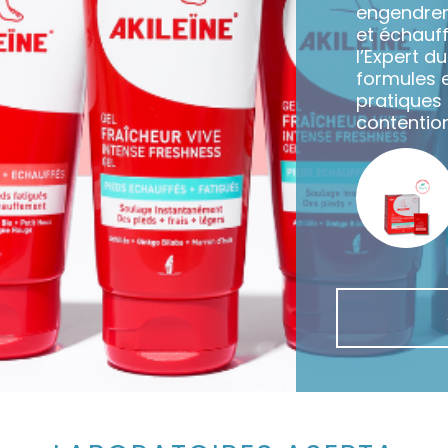
engendren
et échauff
l’Expert d
formules 
pratiques 
contention