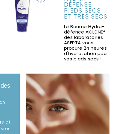
DÉFENSE
PIEDS SECS
ET TRÈS SECS
Le Baume Hydra-
défence AKILEINE®
des laboratoires
ASEPTA vous
procure 24 heures
d'hydratation pour
vos pieds secs !
 des
ion
rs et
èvres