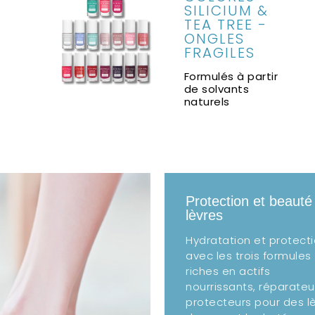
R
SILICIUM &
TEA TREE -
ONGLES
FRAGILES
e
Formulés à partir
de solvants
naturels
Protection et beauté
lèvres
Hydratation et protect
avec les trois formules
riches en actifs
nourrissants, réparateu
protecteurs pour des l