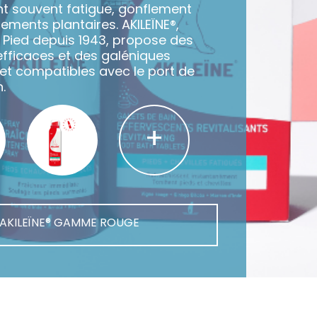
t souvent fatigue, gonflement
ements plantaires. AKILEÏNE®,
u Pied depuis 1943, propose des
efficaces et des galéniques
et compatibles avec le port de
.
+
AKILEÏNE® GAMME ROUGE