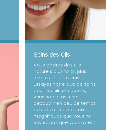
Soins des Cils
Vous désirez des cils
naturels plus forts, plus
longs et plus fournis!
Essayez notre duo de soins
pour les cils et sourcils,
vous serez ravis de
découvrir en peu de temps
des cils et des sourcils
magnifiques que vous ne
saviez pas que vous aviez !