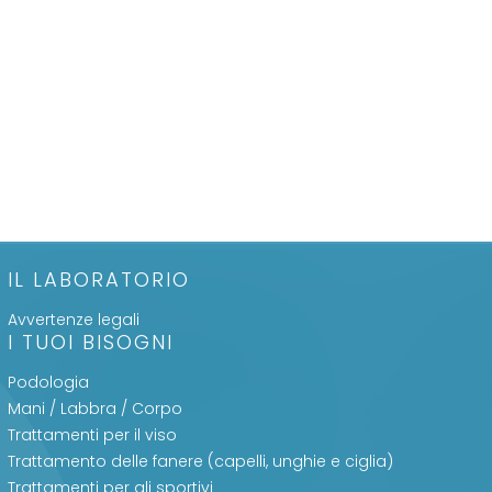
IL LABORATORIO
Avvertenze legali
I TUOI BISOGNI
Podologia
Mani / Labbra / Corpo
Trattamenti per il viso
Trattamento delle fanere (capelli, unghie e ciglia)
Trattamenti per gli sportivi