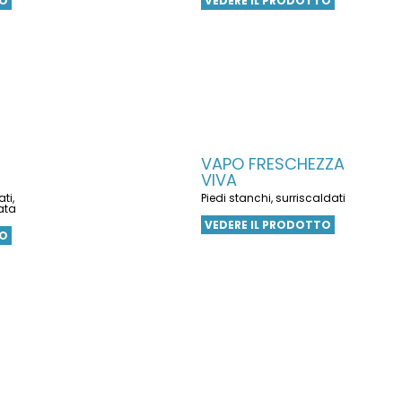
TO
VEDERE IL PRODOTTO
VAPO FRESCHEZZA
VIVA
ti,
Piedi stanchi, surriscaldati
ata
VEDERE IL PRODOTTO
TO