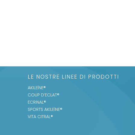
LE NOSTRE LINEE DI PRODOTTI
AKILEÏNE®
COUP D’ECLAT®
ECRINAL®
SPORTS AKILEÏNE®
VITA CITRAL®