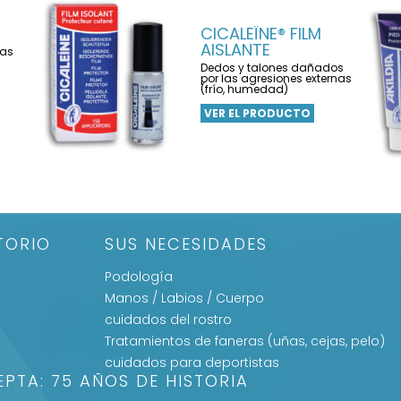
CICALEÏNE® FILM
AISLANTE
las
Dedos y talones dañados
por las agresiones externas
(frío, humedad)
VER EL PRODUCTO
TORIO
SUS NECESIDADES
Podología
Manos / Labios / Cuerpo
cuidados del rostro
Tratamientos de faneras (uñas, cejas, pelo)
cuidados para deportistas
EPTA: 75 AÑOS DE HISTORIA