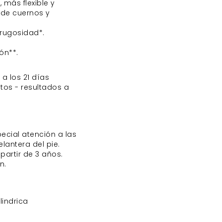
, más flexible y
 de cuernos y
 rugosidad*.
ón**.
 a los 21 días
etos - resultados a
ecial atención a las
lantera del pie.
partir de 3 años.
n.
lindrica