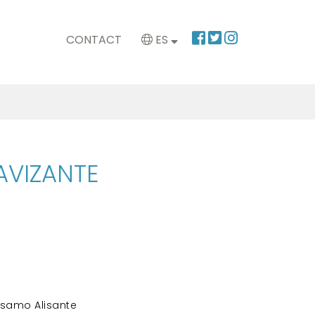
CONTACT
ES
AVIZANTE
álsamo Alisante