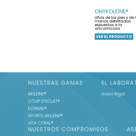
ONYKOLEÏNE®
Uñas de los pies y de 
manos debilitadas
expuestas a la
onicomicosis
VER EL PRODUCTO
NUESTRAS GAMAS
EL LABORA
AKILEÏNE®
Aviso legal
COUP D’ECLAT®
ECRINAL®
SPORTS AKILEÏNE®
VITA CITRAL®
NUESTROS COMPROMISOS
AS