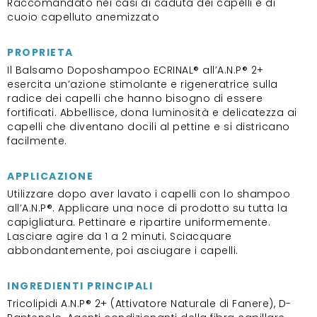
Raccomandato nei casi di caduta dei capelli e di
cuoio capelluto anemizzato
PROPRIETA
Il Balsamo Doposhampoo ECRINAL® all’A.N.P® 2+
esercita un’azione stimolante e rigeneratrice sulla
radice dei capelli che hanno bisogno di essere
fortificati. Abbellisce, dona luminosità e delicatezza ai
capelli che diventano docili al pettine e si districano
facilmente.
APPLICAZIONE
Utilizzare dopo aver lavato i capelli con lo shampoo
all’A.N.P®. Applicare una noce di prodotto su tutta la
capigliatura. Pettinare e ripartire uniformemente.
Lasciare agire da 1 a 2 minuti. Sciacquare
abbondantemente, poi asciugare i capelli.
INGREDIENTI PRINCIPALI
Tricolipidi A.N.P® 2+ (Attivatore Naturale di Fanere), D-