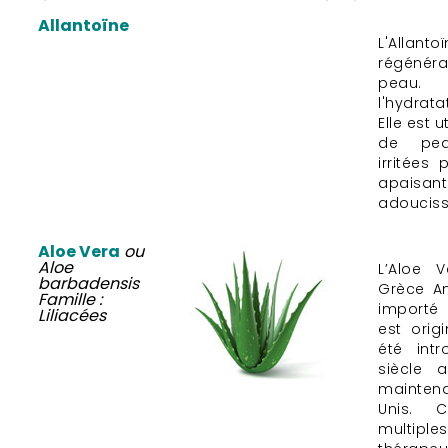
Allantoïne
L'Alla
régénérat
peau. 
l'hydrat
Elle est 
de pea
irritées
apai
adouciss
Aloe Vera
ou
Aloe
L’Aloe 
barbadensis
Grèce An
Famille :
importé 
Liliacées
est origi
été intr
siècle a
maintena
Unis. 
multi