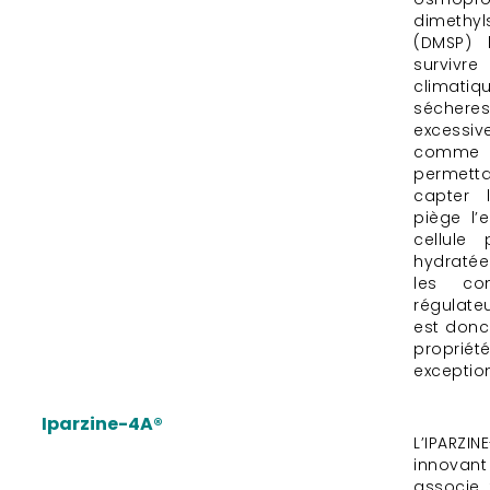
dimethyl
(DMSP) 
survivr
climati
séchere
excessiv
comm
permetta
capter 
piège l
cellule
hydratée
les con
régulate
est donc
propri
exception
Iparzine-4A®
L’IPARZI
innovan
associe 