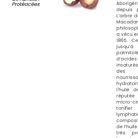
Aborig
Protéacées
depuis 
L’arbre 
Macadam
philosop
a vécu en
1865. Ce
jusqu’
palmit
d’acid
insaturé
des 
nourrissa
hydrata
l'huile
réputée
micro-ci
tonifi
lymp
composit
de l’hui
très p