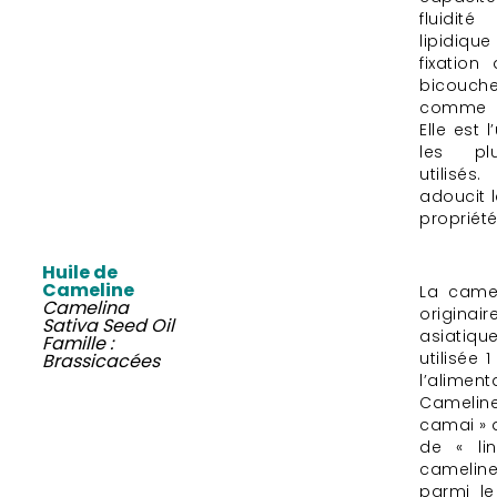
fluidit
lipidiq
fixation
bicouche
comme u
Elle est
les pl
utilisés
adoucit 
propriét
Huile de
Cameline
La came
Camelina
origin
Sativa Seed Oil
asiatiqu
Famille :
utilisée
Brassicacées
l’alime
Camelin
camai » q
de « lin
camelin
parmi le 