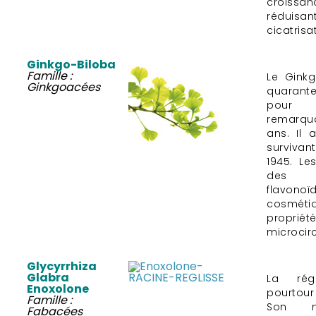
croiss
réduisan
cicatrisa
Ginkgo-Biloba
Famille :
Le Ginkg
Ginkgoacées
quarant
pour 
remarqua
ans. Il 
survivan
1945. Le
des g
flavonoïd
cosmét
propriét
microcir
Glycyrrhiza
Glabra
La rég
Enoxolone
pourtou
Famille :
Son no
Fabacées