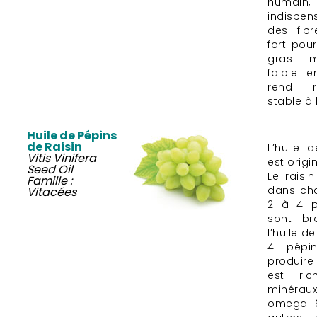
huma
indispe
des fibr
fort pou
gras m
faible e
rend r
stable à 
Huile de Pépins
de Raisin
L’huile 
Vitis Vinifera
est origi
Seed Oil
Le raisi
Famille :
dans ch
Vitacées
2 à 4 p
sont br
l’huile d
4 pépi
produire 
est ric
minéraux
omega 6