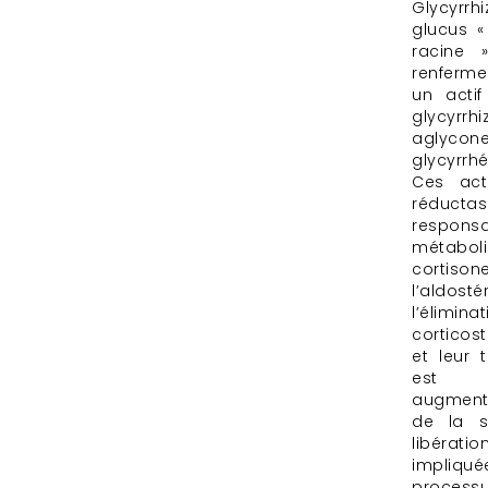
Glycyrr
glucus «
racine 
renferm
un actif
glycyrr
agly
glycyrrh
Ces act
réduct
respo
métabo
cort
l’aldo
l’éli
corticost
et leur
est p
augmenta
de la s
libérat
impli
process