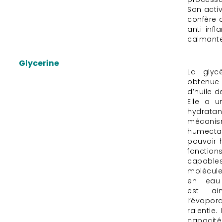
Son activ
confère 
anti-infl
calmante
Glycerine
La glyc
obtenue 
d’huile 
Elle a u
hydrat
mécanism
humect
pouvoir 
foncti
capabl
molécule
en eau 
est ai
l’évap
ralentie.
capacit