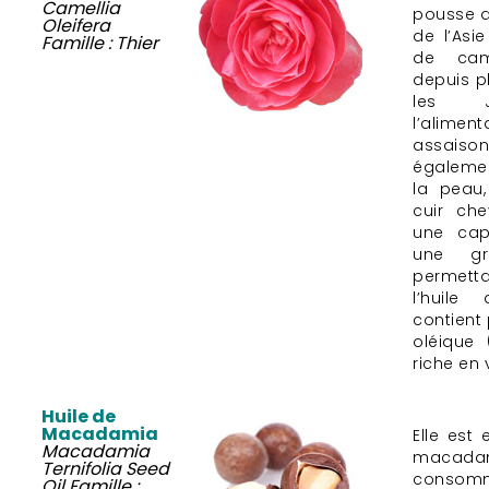
Camellia
pousse 
Oleifera
de l’Asie
Famille : Thier
de came
depuis p
les J
l’alim
assais
égalemen
la peau
cuir che
une cap
une gr
permet
l’huile
contient
oléique
riche en 
Huile de
Macadamia
Elle est 
Macadamia
macad
Ternifolia Seed
conso
Oil Famille :