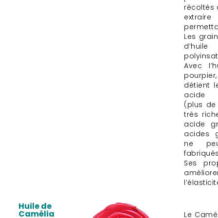
récoltés 
extrai
permettan
Les grai
d’hui
polyinsa
Avec l’
pourpier,
détient 
acide a
(plus de
très ric
acide g
acides g
ne peu
fabriqué
Ses prop
améliore
l’élastici
Huile de
Camélia
Le Camél