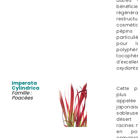
autres 
bénéfi
régé
restru
cosmét
pépins
particul
pour l
polyp
tocoph
d'excel
oxydants
Imperata
Cylindrica
Cette p
Famille :
plus 
Poacées
appelée
japonais
sableus
désert
racines 
en po
osmopr