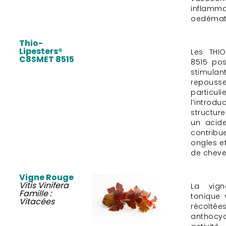
inflam
oedémat
Thio-
Lipesters®
Les THIO
C8SMET 8515
8515 po
stimulan
repous
partic
l’intro
structur
un acid
contrib
ongles et
de cheve
Vigne Rouge
Vitis Vinifera
La vig
Famille :
tonique v
Vitacées
récolté
anthoc