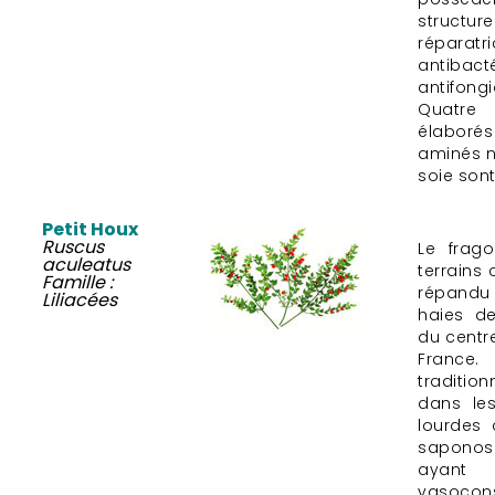
structu
réparatr
antiba
antifong
Quatre 
élaborés
aminés n
soie sont
Petit Houx
Ruscus
Le frago
aculeatus
terrains 
Famille :
répandu
Liliacées
haies de
du centre
Fran
traditio
dans le
lourdes 
saponos
ayant
vasocon