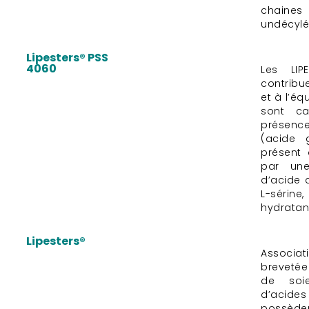
chaine
undécylé
Lipesters® PSS
4060
Les LIP
contribu
et à l’équ
sont ca
présence
(acide 
présent 
par une
d’acide 
L-séri
hydratan
Lipesters®
Associa
breveté
de soi
d’acides 
possèd