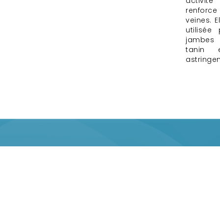
activité
renforce
veines. 
utilisée
jambes 
tanin 
astringen