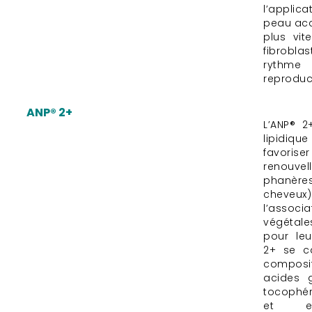
l’applic
peau accé
plus vit
fibrobla
rythm
reproduc
ANP® 2+
L’ANP® 
lipidiqu
favoriser
renou
phanère
cheve
l’asso
végétal
pour leur
2+ se c
composit
acides g
tocophér
et en