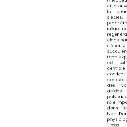
thérapeu
et prouv
la pea
siècle
propriété
inflamma
régén
cicatrisa
s’écou
succule
tandis qu
est ex
centrale 
contie
compos
des vit
acides 
polysacc
rôle impo
dans l’in
Ivan Dan
physiolog
Texas