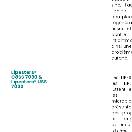
zinc, l’
l’acid
comple
régénéra
tissus e
contre
inflamma
ainsi un
problème
cutané.
Lipesters®
C8SS 7030 &
Les LIPE
Lipesters® USS
les LIP
7030
luttent 
les d
micro
présent
des prop
et fon
obtenues
ciblées