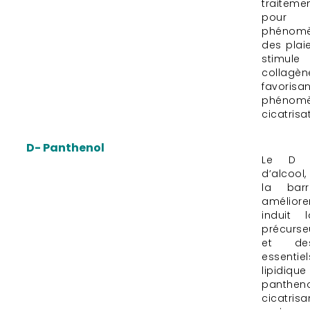
traitem
pour 
phénomèn
des plaie
stimule
collagèn
favori
phé
cicatrisa
D- Panthenol
Le D P
d’alcool,
la bar
améliore
induit 
précurse
et des
essentie
lipidiqu
pantheno
cicatrisa