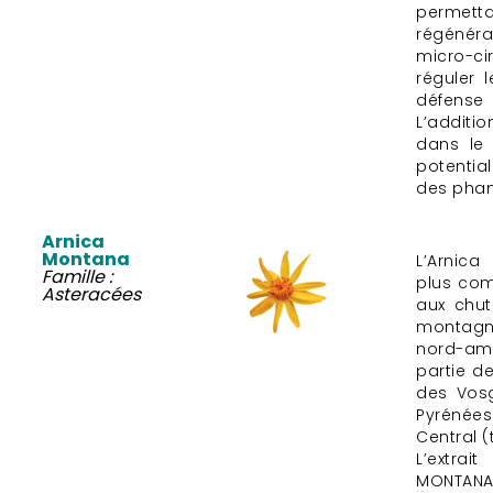
permetta
régénéra
micro-c
réguler
défense 
L’additio
dans le 
potentia
des phan
Arnica
Montana
L’Arnic
Famille :
plus co
Asteracées
aux chut
montagn
nord-amé
partie de
des Vosg
Pyréné
Central (t
L’extrai
MONTA