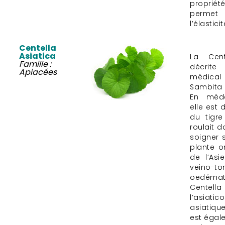
proprié
permet
l’élastici
Centella
Asiatica
La Cent
Famille :
décrit
Apiacées
médical
Sambita 
En méde
elle est
du tigre
roulait 
soigner 
plante o
de l’Asi
veino-t
oedémate
Centel
l’asiat
asiatiq
est égale