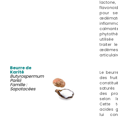
lacton
flavono
pour se
œdéma
infla
calm
phytoth
utilisé
traiter 
œdèmes
articulair
Beurre de
Karité
Le beurr
Butyrospermum
des frui
Parkii
constitu
Famille :
saturés
Sapotacées
des pro
selon l
Cette 
acides g
lui con