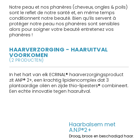
Notre peau et nos phanères (cheveux, ongles & poils)
sont le reflet de notre santé et, en même temps
conditionnent notre beauté. Bien qu’ils servent à
protéger notre peau nos phanères sont sensibles
alors pour soigner votre beauté entretenez vos
phanères !
HAARVERZORGING - HAARUITVAL
VOORKOMEN
(2 PRODUCTEN)
In het hart van elk ECRINAL® haarverzorgingsproduct
zit ANP® 2+, een krachtig lipidencomplex dat 3
plantaardige oliën en zijde thio-lipesters® combineert.
Een echte innovatie tegen haaruitval.
Haarbalsem met
A.N.P®2+
Droog, broos en beschadigd haar.