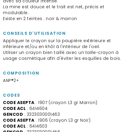
avec sa couleur intense.
La mine est douce et le trait est net, précis et
modulable.
Existe en 2 teintes : noir & marron
CONSEILS D'UTILISATION
Appliquer le crayon sur la paupière extérieure et
inférieure et/ou en khôl à l'intérieur de l'oeil.
Utiliser un crayon bien taillé avec un taille-crayon à
usage cosmétique afin d'éviter les esquilles de bois.
COMPOSITION
ANP®2+
CODES
CODE ASEPTA
: 1907 (crayon 1,3 gr Marron)
CODE ACL
: 6414604
GENCOD
: 3323030001463
CODE ASEPTA
: 1906 (crayon 1,3 gr Noir)
CODE ACL
: 6414603
GENCOD
: 3323030001456