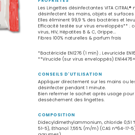
PROPRIÉTÉS
Les Lingettes désinfectantes VITA CITRAL® n
désinfectent les mains, objets et surface
Elles éliminent 99,9 % des bactéries et levu
Efficacité testée sur virus enveloppés** : 
virus, HIV, Hépatites B & C, Grippe...
Fibres 100% naturelles & parfum frais
*Bactéricide EN1276 (1 min) ; Levuricide EN1
**Virucide (sur virus enveloppés) EN14476+
CONSEILS D'UTILISATION
Appliquer directement sur les mains ou le
désinfecter pendant 1 minute.
Bien refermer le sachet après usage pour é
dessèchement des lingettes.
COMPOSITION
Didecyldimethylammonium, chloride 0,51 
51-5), Ethanol 7,55% (m/m) (CAS n°64-17-5
agrumes)