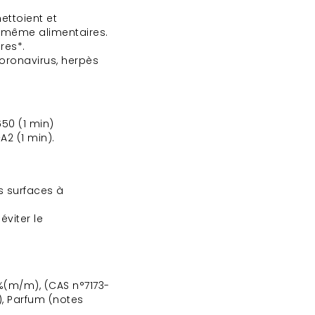
ettoient et
s même alimentaires.
res*.
coronavirus, herpès
650 (1 min)
A2 (1 min).
s surfaces à
viter le
%(m/m), (CAS n°7173-
), Parfum (notes