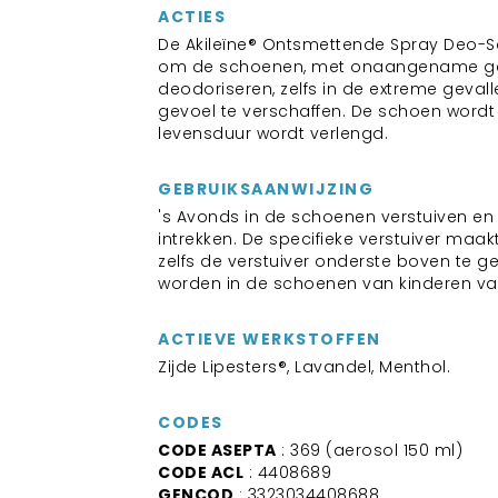
ACTIES
De Akileïne® Ontsmettende Spray Deo-S
om de schoenen, met onaangename ge
deodoriseren, zelfs in de extreme gevall
gevoel te verschaffen. De schoen wordt
levensduur wordt verlengd.
GEBRUIKSAANWIJZING
's Avonds in de schoenen verstuiven en 
intrekken. De specifieke verstuiver maa
zelfs de verstuiver onderste boven te ge
worden in de schoenen van kinderen van
ACTIEVE WERKSTOFFEN
Zijde Lipesters®, Lavandel, Menthol.
CODES
CODE ASEPTA
: 369 (aerosol 150 ml)
CODE ACL
: 4408689
GENCOD
: 3323034408688