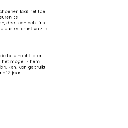
choenen laat het toe
uren, te
en, door een echt fris
 aldus ontsmet en zijn
de hele nacht laten
kt het mogelijk hem
bruiken. Kan gebruikt
af 3 jaar.