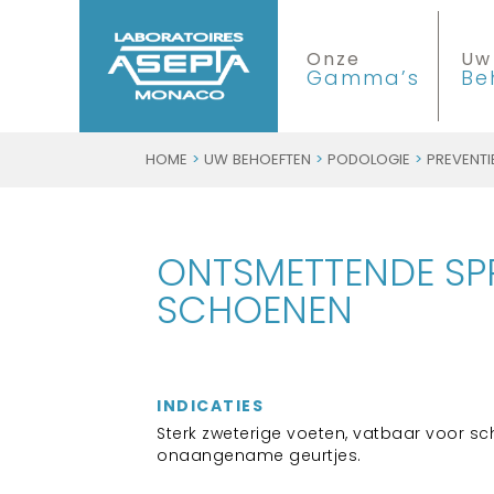
Onze
Uw
Gamma’s
Be
HOME
>
UW BEHOEFTEN
>
PODOLOGIE
>
PREVENTI
ONTSMETTENDE SP
SCHOENEN
INDICATIES
Sterk zweterige voeten, vatbaar voor s
onaangename geurtjes.