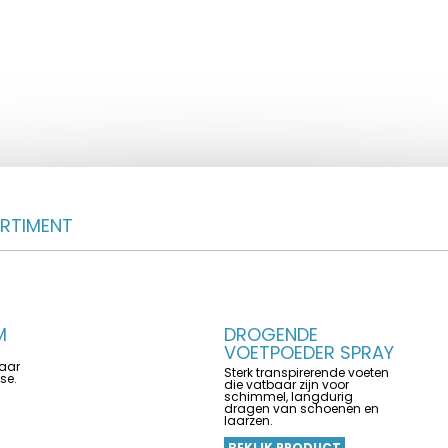
ORTIMENT
M
DROGENDE
VOETPOEDER SPRAY
baar
Sterk transpirerende voeten
se.
die vatbaar zijn voor
schimmel, langdurig
dragen van schoenen en
laarzen.
BEKIJK PRODUCT