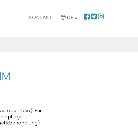
KONTAKT
DE
MM
u oder rosa). Für
htspflege.
metikbehandlung)