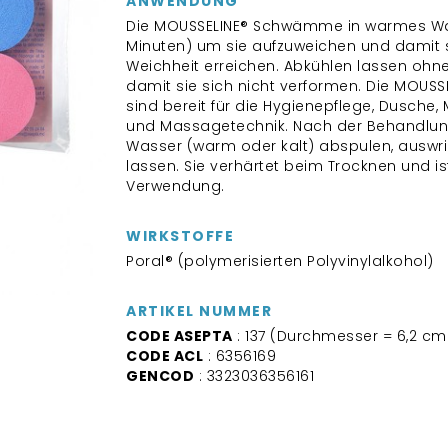
ANWENDUNG
Die MOUSSELINE® Schwämme in warmes Was
Minuten) um sie aufzuweichen und damit 
Weichheit erreichen. Abkühlen lassen ohne
damit sie sich nicht verformen. Die MOU
sind bereit für die Hygienepflege, Dusche
und Massagetechnik. Nach der Behandlung
Wasser (warm oder kalt) abspulen, auswr
lassen. Sie verhärtet beim Trocknen und ist
Verwendung.
WIRKSTOFFE
Poral® (polymerisierten Polyvinylalkohol)
ARTIKEL NUMMER
CODE ASEPTA
: 137 (Durchmesser = 6,2 cm 
CODE ACL
: 6356169
GENCOD
: 3323036356161