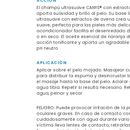
ACCIÓN
El champú ultrasuave CANYS® con extrac
aporta suavidad y brillo al pelo. Su base
ultrasuave con extractos de avena crea 
suave, perfecta para las pieles más delic
acondicionador facilita el desenredado 
o en seco. El aceite esencial de naranja 
acción tonificante y aporta un agradable
pH neutro
APLICACIÓN
Aplicar sobre el pelo mojado. Masajear
para distribuir la espuma y desincrustar l
el masaje hasta la base del pelo. Aclara
agua tibia. Repetir si resulta necesario. Re
agua, peinar y secar.
PELIGRO: Puede provocar irritación de la pi
oculares graves. En caso de contacto con 
cuidadosamente con agua durante varios 
víctima lleva lentes de contacto, retirarla