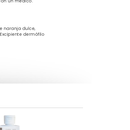
r con un médico.
e naranja dulce,
Excipiente dermófilo