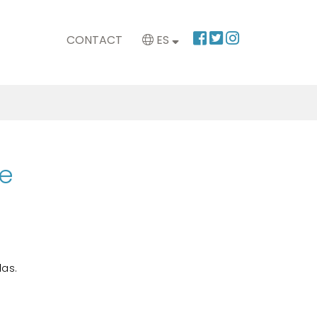
CONTACT
ES
e
das.