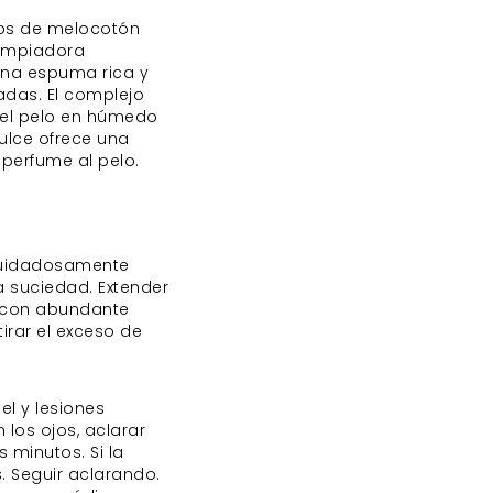
tos de melocotón
 limpiadora
una espuma rica y
adas. El complejo
del pelo en húmedo
dulce ofrece una
 perfume al pelo.
 cuidadosamente
a suciedad. Extender
r con abundante
tirar el exceso de
el y lesiones
los ojos, aclarar
minutos. Si la
s. Seguir aclarando.