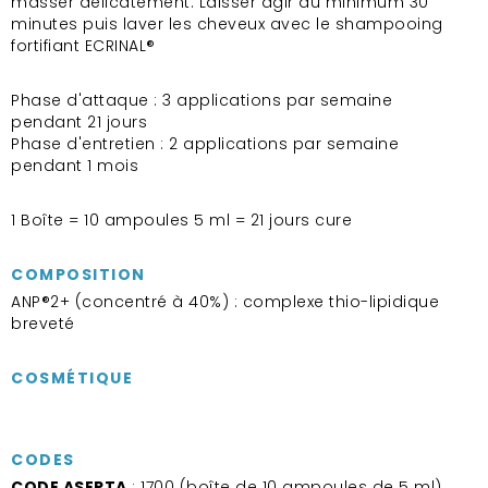
masser délicatement. Laisser agir au minimum 30
minutes puis laver les cheveux avec le shampooing
fortifiant ECRINAL®
Phase d'attaque : 3 applications par semaine
pendant 21 jours
Phase d'entretien : 2 applications par semaine
pendant 1 mois
1 Boîte = 10 ampoules 5 ml = 21 jours cure
COMPOSITION
ANP®2+ (concentré à 40%) : complexe thio-lipidique
breveté
COSMÉTIQUE
CODES
CODE ASEPTA
: 1700 (boîte de 10 ampoules de 5 ml)