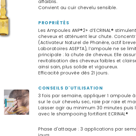
affaiblis.
Convient au cuir chevelu sensible.
PROPRIÉTÉS
Les Ampoules ANP®2+ d’ECRINAL® stimulent
cheveux et atténuent leur chute. Concent
(Activateur Naturel de Phanère, actif breve
Laboratoires ASEPTA), l’ampoule ne se lim
principale : la chute de cheveux. Elle ass
revitalisation des cheveux faibles et clai
ainsi sain, plus solide et vigoureux.
Efficacité prouvée dès 21 jours.
CONSEILS D'UTILISATION
3 fois par semaine, appliquer 1 ampoule à
sur le cuir chevelu sec, raie par raie et m
Laisser agir au minimum 30 minutes puis 
avec le shampooing fortifiant ECRINAL®
Phase d'attaque : 3 applications par sem
jours