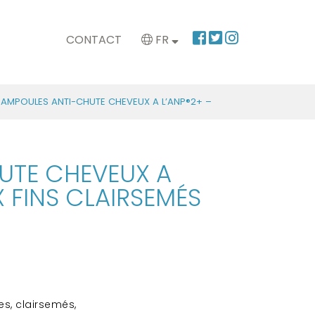
CONTACT
FR
 AMPOULES ANTI-CHUTE CHEVEUX A L’ANP®2+ –
UTE CHEVEUX A
 FINS CLAIRSEMÉS
s, clairsemés,