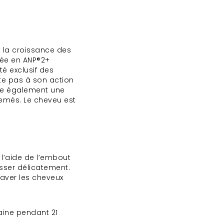
 la croissance des
rée en ANP®2+
té exclusif des
ite pas à son action
ure également une
rsemés. Le cheveu est
 l’aide de l’embout
asser délicatement.
laver les cheveux
aine pendant 21