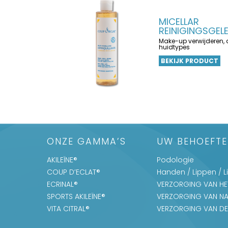
MICELLAR
REINIGINGSGELE
Make-up verwijderen, a
huidtypes
BEKIJK PRODUCT
ONZE GAMMA’S
UW BEHOEFT
AKILEÏNE®
Podologie
COUP D’ECLAT®
Handen / Lippen / 
ECRINAL®
VERZORGING VAN HE
SPORTS AKILEÏNE®
VERZORGING VAN NA
VITA CITRAL®
VERZORGING VAN DE