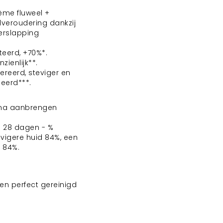
ème fluweel +
dveroudering dankzij
erslapping
teerd, +70%*.
zienlijk**.
ereerd, steviger en
eerd***.
r na aanbrengen
e 28 dagen - %
evigere huid 84%, een
 84%.
n perfect gereinigd