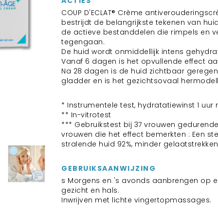
ACTIES
COUP D'ECLAT® Crème antiverouderingscr
bestrijdt de belangrijkste tekenen van hui
de actieve bestanddelen die rimpels en v
tegengaan.
De huid wordt onmiddellijk intens gehydra
Vanaf 6 dagen is het opvullende effect aan
Na 28 dagen is de huid zichtbaar geregen
gladder en is het gezichtsovaal hermodell
* Instrumentele test, hydratatiewinst 1 uu
** In-vitrotest
*** Gebruikstest bij 37 vrouwen gedurend
vrouwen die het effect bemerkten : Een st
stralende huid 92%, minder gelaatstrekken
GEBRUIKSAANWIJZING
s Morgens en 's avonds aanbrengen op ee
gezicht en hals.
Inwrijven met lichte vingertopmassages.