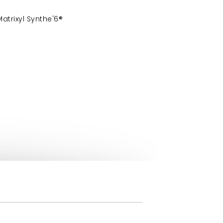
atrixyl Synthe'6®