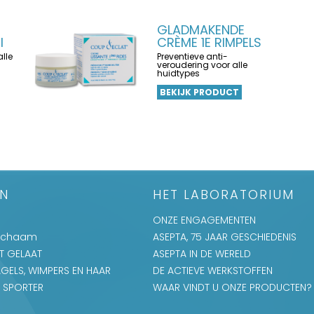
GLADMAKENDE
I
CRÈME 1E RIMPELS
lle
Preventieve anti-
veroudering voor alle
huidtypes
BEKIJK PRODUCT
EN
HET LABORATORIUM
ONZE ENGAGEMENTEN
Lichaam
ASEPTA, 75 JAAR GESCHIEDENIS
T GELAAT
ASEPTA IN DE WERELD
GELS, WIMPERS EN HAAR
DE ACTIEVE WERKSTOFFEN
 SPORTER
WAAR VINDT U ONZE PRODUCTEN?