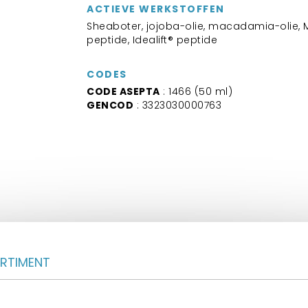
ACTIEVE WERKSTOFFEN
Sheaboter, jojoba-olie, macadamia-olie, M
peptide, Idealift® peptide
CODES
CODE ASEPTA
: 1466 (50 ml)
GENCOD
: 3323030000763
ORTIMENT