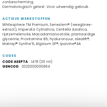
zonbescherming.
Dermatologisch getest. Voor uitwendig gebruik.
ACTIEVE WERKSTOFFEN
Whitesphere TM Premium, Senestem® (weegbree-
extract), Imperata Cylindrica, Centella Asiatica,
rijstzemelenolie, Macadamianootolie, plantaardige
glycerine, Provitamine B5, hyaluronzuur, Idealift®,
Matrixyl® Synthe'6, Algisium SP®, Iparzine®4A
CODES
CODE ASEPTA
: 1478 (30 ml)
GENCOD
: 3323030000664