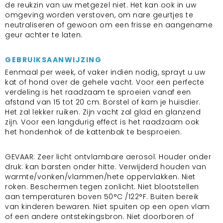
de reukzin van uw metgezel niet. Het kan ook in uw
omgeving worden verstoven, om nare geurtjes te
neutraliseren of gewoon om een frisse en aangename
geur achter te laten.
GEBRUIKSAANWIJZING
Eenmaal per week, of vaker indien nodig, sprayt u uw
kat of hond over de gehele vacht. Voor een perfecte
verdeling is het raadzaam te sproeien vanaf een
afstand van 15 tot 20 cm. Borstel of kam je huisdier.
Het zal lekker ruiken. Zijn vacht zal glad en glanzend
zijn. Voor een langdurig effect is het raadzaam ook
het hondenhok of de kattenbak te besproeien.
GEVAAR: Zeer licht ontvlambare aerosol. Houder onder
druk: kan barsten onder hitte. Verwijderd houden van
warmte/vonken/vlammen/hete oppervlakken. Niet
roken. Beschermen tegen zonlicht. Niet blootstellen
aan temperaturen boven 50°C /122°F. Buiten bereik
van kinderen bewaren. Niet spuiten op een open vlam
of een andere ontstekingsbron. Niet doorboren of