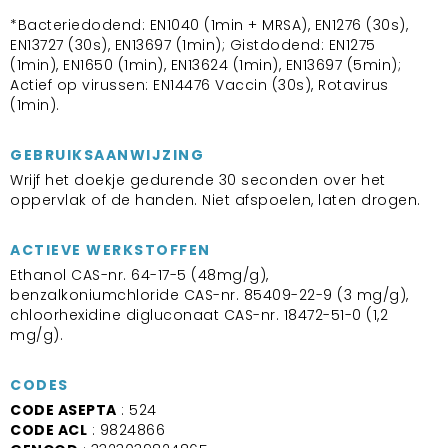
*Bacteriedodend: EN1040 (1min + MRSA), EN1276 (30s),
EN13727 (30s), EN13697 (1min); Gistdodend: EN1275
(1min), EN1650 (1min), EN13624 (1min), EN13697 (5min);
Actief op virussen: EN14476 Vaccin (30s), Rotavirus
(1min).
GEBRUIKSAANWIJZING
Wrijf het doekje gedurende 30 seconden over het
oppervlak of de handen. Niet afspoelen, laten drogen.
ACTIEVE WERKSTOFFEN
Ethanol CAS-nr. 64-17-5 (48mg/g),
benzalkoniumchloride CAS-nr. 85409-22-9 (3 mg/g),
chloorhexidine digluconaat CAS-nr. 18472-51-0 (1,2
mg/g).
CODES
CODE ASEPTA
: 524
CODE ACL
: 9824866