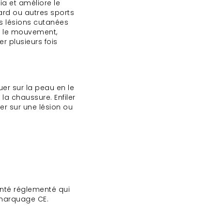
bia et améliore le
ard ou autres sports
Les lésions cutanées
er le mouvement,
er plusieurs fois
uer sur la peau en le
la chaussure. Enfiler
er sur une lésion ou
anté réglementé qui
 marquage CE.