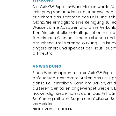
WIRKUNG
Die CANYS® Express-Waschlotion wurde für
Reinigung von Hunden und Hundewelpen en
erleichtert das Kämmen des Fells und sc
Glanz. Sie ermöglicht eine Reinigung zu je
Wasser, ohne Abspülen und ohne Verkühlun
Tier. Die leicht alkoholhaltige Lotion mit na
ätherischen Ölen hat eine belebende und
geruchsneutralisierende Wirkung. Sie ist mi
angereichert und spendet der Haut Feuchti
pH-neutral
ANWENDUNG
Einen Waschlappen mit der CANYS® Expre
befeuchten. Bestimmte Stellen des Fells g
ganze Fell einreiben. Kann am Bauch, an d
äußeren Genitalien angewendet werden. D
notwendig, wiederholen, dann das Fell bür
Berührung mit den Augen und äußeren S
vermeiden.
NICHT VERSCHLUCKEN