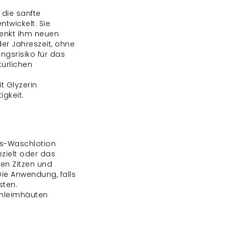
 die sanfte
twickelt. Sie
henkt ihm neuen
der Jahreszeit, ohne
gsrisiko für das
türlichen
t Glyzerin
gkeit.
ss-Waschlotion
ezielt oder das
en Zitzen und
ie Anwendung, falls
sten.
chleimhäuten