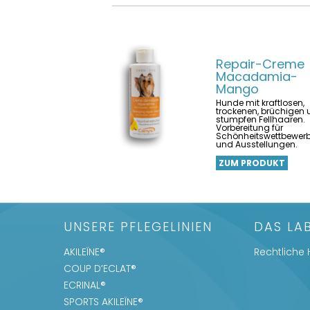
Repair-Creme
Macadamia-
Mango
Hunde mit kraftlosen,
trockenen, brüchigen
stumpfen Fellhaaren.
Vorbereitung für
Schönheitswettbewer
und Ausstellungen.
ZUM PRODUKT
UNSERE PFLEGELINIEN
DAS LA
AKILEÏNE®
Rechtliche 
COUP D’ECLAT®
ECRINAL®
SPORTS AKILEÏNE®