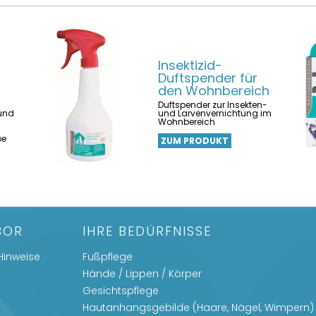
Insektizid-
Duftspender für
den Wohnbereich
Duftspender zur Insekten-
 und
und Larvenvernichtung im
Wohnbereich
be
ZUM PRODUKT
BOR
IHRE BEDÜRFNISSE
Hinweise
Fußpflege
Hände / Lippen / Körper
Gesichtspflege
Hautanhangsgebilde (Haare, Nägel, Wimpern)