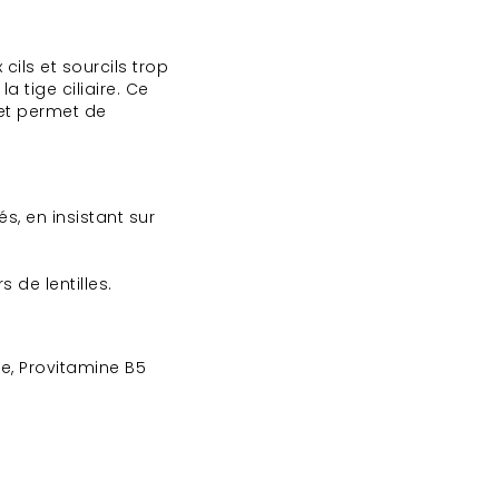
 cils et sourcils trop
la tige ciliaire. Ce
s et permet de
és, en insistant sur
 de lentilles.
de, Provitamine B5