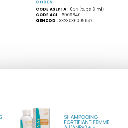
CODES
CODE ASEPTA
: 054 (tube 9 ml)
CODE ACL
: 6009640
GENCOD
: 3323036009647
S
SHAMPOOING
FORTIFIANT FEMME
A L’ANP®2+ -