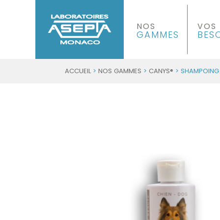
NOS
VOS
GAMMES
BES
ACCUEIL
>
NOS GAMMES
>
CANYS®
> SHAMPOING