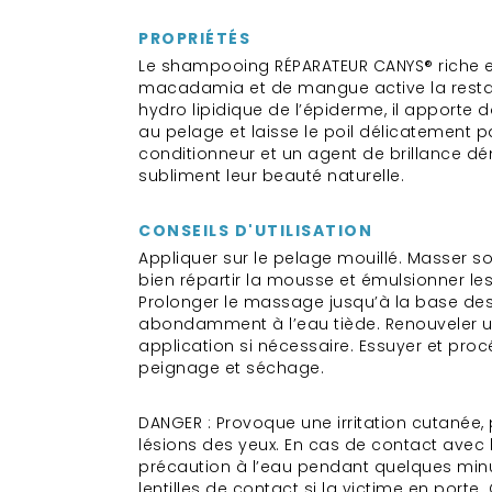
PROPRIÉTÉS
Le shampooing RÉPARATEUR CANYS® riche e
macadamia et de mangue active la restau
hydro lipidique de l’épiderme, il apporte d
au pelage et laisse le poil délicatement 
conditionneur et un agent de brillance dém
subliment leur beauté naturelle.
CONSEILS D'UTILISATION
Appliquer sur le pelage mouillé. Masser 
bien répartir la mousse et émulsionner les
Prolonger le massage jusqu’à la base des 
abondamment à l’eau tiède. Renouveler 
application si nécessaire. Essuyer et proc
peignage et séchage.
DANGER : Provoque une irritation cutanée
lésions des yeux. En cas de contact avec l
précaution à l’eau pendant quelques minut
lentilles de contact si la victime en porte.