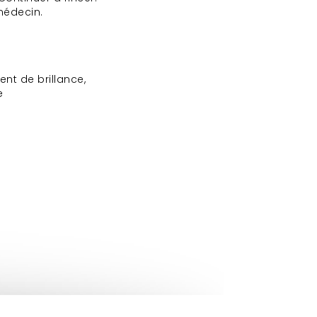
 médecin.
nt de brillance,
e