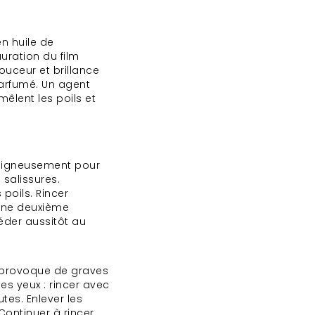
n huile de
ration du film
ouceur et brillance
parfumé. Un agent
êlent les poils et
soigneusement pour
 salissures.
poils. Rincer
une deuxième
éder aussitôt au
, provoque de graves
es yeux : rincer avec
es. Enlever les
 Continuer à rincer.